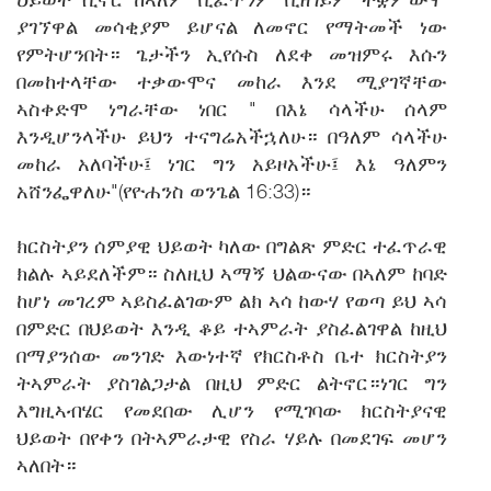
ያገኘዋል መሳቂያም ይሆናል ለመኖር የማትመች ነው
የምትሆንበት። ጌታችን ኢየሱስ ለደቀ መዝምሩ እሱን
በመከተላቸው ተቃውሞና መከራ እንደ ሚያገኛቸው
ኣስቀድሞ ነግራቸው ነበር " በእኔ ሳላችሁ ሰላም
እንዲሆንላችሁ ይህን ተናግሬአችኋለሁ። በዓለም ሳላችሁ
መከራ አለባችሁ፤ ነገር ግን አይዞአችሁ፤ እኔ ዓለምን
አሸንፌዋለሁ"(የዮሐንስ ወንጌል 16:33)።
ክርስትያን ሰምያዊ ህይወት ካለው በግልጽ ምድር ተፈጥራዊ
ክልሉ ኣይደለችም። ስለዚህ ኣማኝ ህልውናው በኣለም ከባድ
ከሆነ መገረም ኣይስፈልገውም ልክ ኣሳ ከውሃ የወጣ ይህ ኣሳ
በምድር በህይወት እንዲ ቆይ ተኣምራት ያስፈልገዋል ከዚህ
በማያንሰው መንገድ እውነተኛ የክርስቶስ ቤተ ክርስትያን
ትኣምራት ያስገልጋታል በዚህ ምድር ልትኖር።ነገር ግን
እግዚኣብሄር የመደበው ሊሆን የሚገባው ክርስትያናዊ
ህይወት በየቀን በትኣምራታዊ የስራ ሃይሉ በመደገፍ መሆን
ኣለበት።