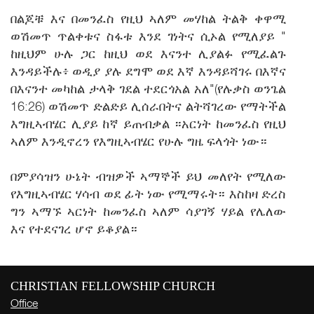
በልጆቹ እና በመንፈስ የዚህ ኣለም መሃከል ትልቅ ቀዋሚ
ወሽመጥ ጥልቀቱና ስፋቱ እንደ ገነትና ሲኦል የሚለያይ "
ከዚህም ሁሉ ጋር ከዚህ ወደ እናንተ ሊያልፉ የሚፈልጉ
እንዳይችሉ፥ ወዲያ ያሉ ደግሞ ወደ እኛ እንዳይሻገሩ በእኛና
በእናንተ መካከል ታላቅ ገደል ተደርጎአል አለ"(የሉቃስ ወንጌል
16:26) ወሽመጥ ድልድይ ሊሰራበትና ልትሻገረው የማትችል
እግዚኣብሄር ሊያይ ከኛ ይጠብቃል ።አርነት ከመንፈስ የዚህ
ኣለም እንዲኖረን የእግዚኣብሄር የሁሉ ግዜ ፍላጎት ነው።
በምያሳዝን ሁኔት ብዝዎች ኣማኞች ይህ መለየት የሚለው
የእግዚኣብሄር ሃሳብ ወደ ፊት ነው የሚማሩት። እስከዛ ድረስ
ግን ኣማኙ ኣርነት ከመንፈስ ኣለም ሳያገኝ ሃይል የሌለው
እና የተደናገረ ሆኖ ይቆያል።
CHRISTIAN FELLOWSHIP CHURCH
Office