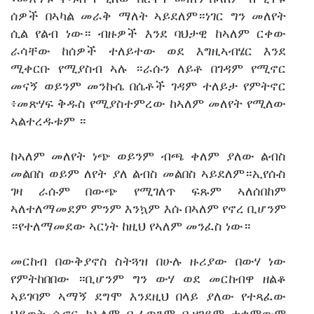
ሰዎች በኣካል መራቅ ማለት ኣይደለም።ነገር ግን መለየት
ሲል የልብ ነው። ብዙዎች እንደ ባህታዊ ከኣለም ርቀው
ራሳቸው ከሰዎች ተለይተው ወደ እግዚኣብሄር እንደ
ሚቀርቡ የሚያስብ ኣሉ ።ራሱን ለይቶ በገዳም የሚኖር
መናኝ ወይንም መንኩሴ በሴቶች ገዳም ተለይታ የምትኖር
፥መጽሃፍ ቅዱስ የሚያስተምረው ከኣለም መለየት የሚለው
ኣልተረዱቱም ።
ከኣለም መለየት ነጭ ወይንም ብጫ ቀለም ያለው ልብስ
መልበስ ወይም ለየት ያለ ልብስ መልበስ ኣይደለም።ኢየሱስ
ገዛ ራሱም በውጭ የሚገለጥ ፍጹም ኣለሰበከም
ኣለተለማመደም ምንም እንኳም እሱ በኣለም የኖረ ቢሆንም
።የተለማመደው ኣርነት ከዚህ የኣለም መንፈስ ነው።
መርከብ በውቅያኖስ ስትጓዝ በሁሉ ዙሪያው በውሃ ነው
የምትከበበው ።ቢሆንም ግን ውሃ ወደ መርከብዋ ዘልቆ
ኣይገባም ኣማኝ ደግሞ እንደዚህ በላይ ያለው የተጻፈው
ህይወት ሲኖር ከኣለም ቢፈጥንም ቢዘገይም ተቋምውሞ