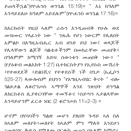
ይጠላችኋል"(የዮሐንስ ወንጌል 15:19)። " እኔ ከዓለም
እንዳይደለሁ ከዓለም አይደሉም"(የዮሐንስ ወንጌል 17:16)።
ከእርኩሰት የዚህ ኣለም ራሱን እንዲጠብቅ የሁሉ ወደ
መዝሙር ሃላፊነት ነው " ንጹሕ የሆነ ነውርም የሌለበት
አምልኮ በእግዚአብሔር አብ ዘንድ ይህ ነው፤ ወላጆች
የሌላቸውን ልጆች ባልቴቶችንም በመከራቸው መጠየቅ፥
በዓለምም ከሚገኝ እድፍ ሰውነቱን መጠበቅ ነው። "
(የያዕቆብ መልእክት 1:27) ቤተክርስትያን የኢየሱስ ሙሽሪት
፥የተወደደች ፥ድልነሺና የተቀደሰች ነች በጌታ (ኤፌሶን
525-27) ጳውሎስም ይህንን "የእግዚኣብሄር ቅናት " ብሎ
ገልጾታል ለቆሮንጦስ ኣማኞች እንደ ንጽህት ድንግል
ለክርስቶስ ሊያቀርባቸው ተመኝቶና ፥ሰይጣን ኣታልላቸው
እንዳይሆንም ፈርቶ ነበር (2 ቆሮንጦስ 11=2-3) ።
ሆኖም በሃሳባችን ግልጽ መሆን ያለበት ጉዳይ ኣለ ስለ
ከኣለም መለየት፥መለየት ከኣለም ምን ማለት እንደሆነ
፥መጽሃፍ ቅዱስ የሚለው በርቀት መጠን በኣለም ከሚኖሩ