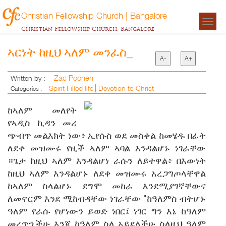
Christian Fellowship Church | Bangalore
Togg
Christian Fellowship Church, Bangalore
navigat
ኣርነት ከዚህ ኣለም መንፈስ_
A-
A+
Zac Poonen
Written by :
Spirit Filled life
Devotion to Christ
Categories :
ከኣለም መለየት
የኣዲስ ኪዳን መሪ
ጭብጥ መልእክት ነው፥ ኢየሱስ ወደ መስቀል ከመሄዱ በፊት
ለደቀ መዝሙሩ የዚች ኣለም ኣባል እንዳልሆኑ ነገራቸው
።ጌታ ከዚህ ኣለም እንዳልሆነ ራሱን ለይተዋል፥ በእውነት
ከዚህ ኣለም እንዳልሆኑ ለደቀ መዝሙሩ አረጋግጦላቸዋል
ከኣለም ስላልሆኑ ደግሞ መከራ እንደሚያገኛቸውና
ለመኖርም እንደ ሚከብዳቸው ነገራቸው "ከዓለምስ ብትሆኑ
ዓለም የራሱ የሆነውን ይወድ ነበር፤ ነገር ግን እኔ ከዓለም
መረጥኋችሁ እንጂ ከዓለም ስለ አይደላችሁ ስለዚህ ዓለም